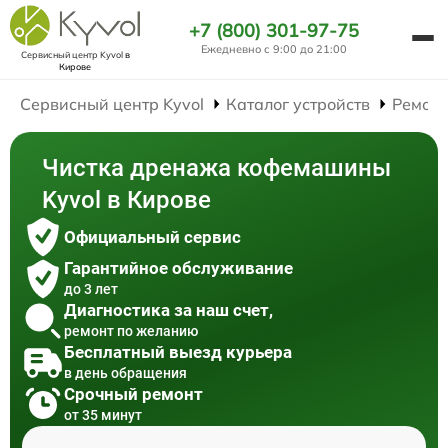
+7 (800) 301-97-75
Ежедневно с 9:00 до 21:00
Сервисный центр Kyvol
в
Кирове
Сервисный центр Kyvol
Каталог устройств
Ремон
Чистка дренажа кофемашины
Kyvol в Кирове
Официальный сервис
Гарантийное обслуживание
до 3 лет
Диагностика за наш счет,
ремонт по желанию
Бесплатный выезд курьера
в день обращения
Срочный ремонт
от 35 минут