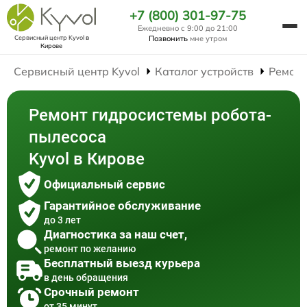
+7 (800) 301-97-75
Ежедневно с 9:00 до 21:00
Сервисный центр Kyvol
в
Позвонить
мне утром
Кирове
Сервисный центр Kyvol
Каталог устройств
Ремонт
Ремонт гидросистемы робота-
пылесоса
Kyvol в Кирове
Официальный сервис
Гарантийное обслуживание
до 3 лет
Диагностика за наш счет,
ремонт по желанию
Бесплатный выезд курьера
в день обращения
Срочный ремонт
от 35 минут