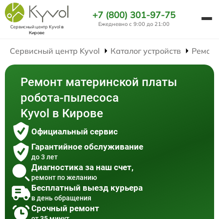
+7 (800) 301-97-75
Ежедневно с 9:00 до 21:00
Сервисный центр Kyvol
в
Кирове
Сервисный центр Kyvol
Каталог устройств
Ремонт
Ремонт материнской платы
робота-пылесоса
Kyvol в Кирове
Официальный сервис
Гарантийное обслуживание
до 3 лет
Диагностика за наш счет,
ремонт по желанию
Бесплатный выезд курьера
в день обращения
Срочный ремонт
от 35 минут